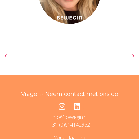
Vragen? Neem contact met ons op
info@bewegin.nl
+31 (0)614142962
Vondellaan 36