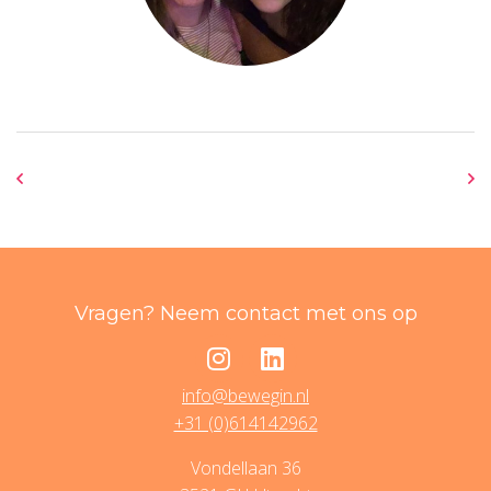
Vragen? Neem contact met ons op
info@bewegin.nl
+31 (0)614142962
Vondellaan 36